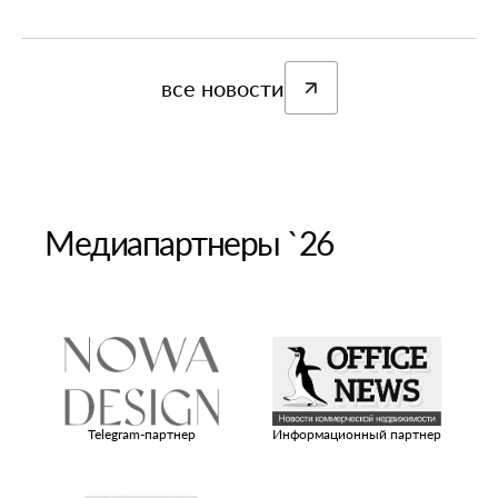
все новости
Медиапартнеры `26
ый
Telegram-партнер
Информационный партнер