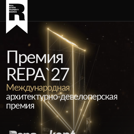
Премия
REPA`27
Международная
архитектурно-девелоперская
премия