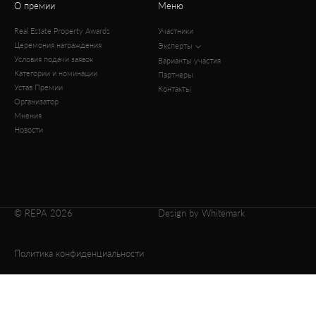
О премии
Меню
Real Estate Property Awards
Участники
Церемония награждения
Эксперты
Условия подачи заявок
Варианты участия
Категории и номинации
Партнеры
Устав Премии
Контакты
Организатор
Мнения
Новости
© REPA 2026
Design by Whitemark
Политика конфиденциальности