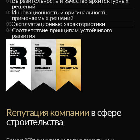
Выразительность и качество архитектурных
01
решений
Инновационность и оригинальность
02
применяемых решений
Эксплуатационные характеристики
03
Соответствие принципам устойчивого
04
развития
Rепутация компании
в сфере
строительства
Премия REPA оценивает не только проекты, но и