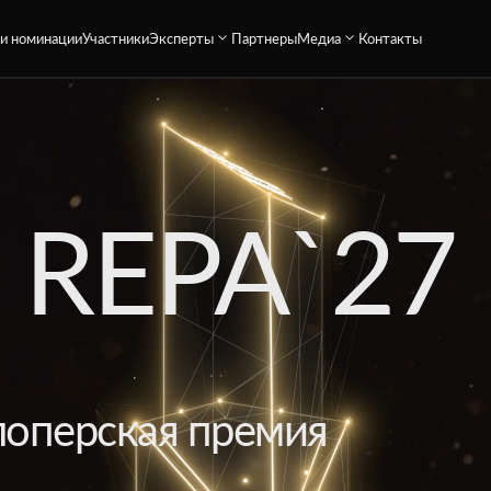
 и номинации
Участники
Эксперты
Партнеры
Медиа
Контакты
 REPA`27
лоперская премия