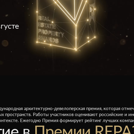
густе
еждународная архитектурно-девелоперская премия, которая от
х пространств. Работы участников оценивают российские и и
онтексте. Ежегодно Премия формирует рейтинг лучших компан
тие в
Премии REPA