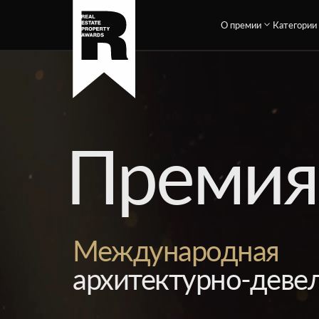
О премии
Категории
Премия
Международная
архитектурно-деве