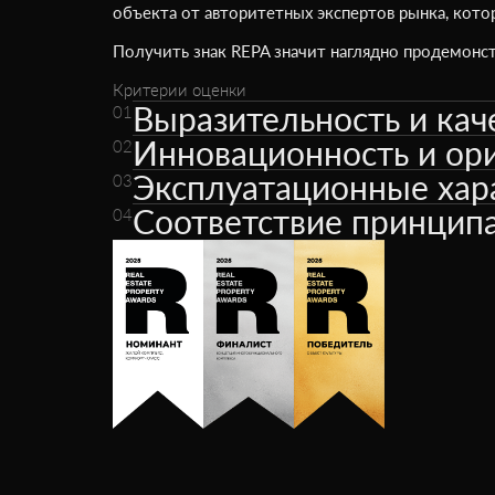
объекта от авторитетных экспертов рынка, кот
Получить знак REPA значит наглядно продемонс
Критерии оценки
Выразительность и кач
01
Инновационность и ор
02
Эксплуатационные хар
03
Соответствие принципа
04