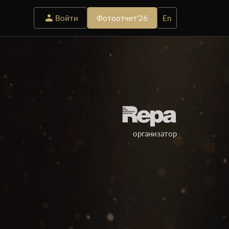
Войти
Фотоотчет'26
En
организатор