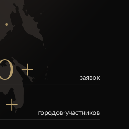
0 +
заявок
 +
городов-участников