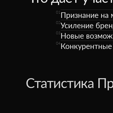
01
Признание на 
02
Усиление брен
03
Новые возможн
04
Конкурентные
Статистика П