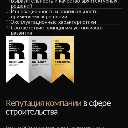
Выразительность и качество архитектурных
01
решений
Инновационность и оригинальность
02
применяемых решений
Эксплуатационные характеристики
03
Соответствие принципам устойчивого
04
развития
Rепутация компании
в сфере
строительства
Премия REPA оценивает не только проекты, но и