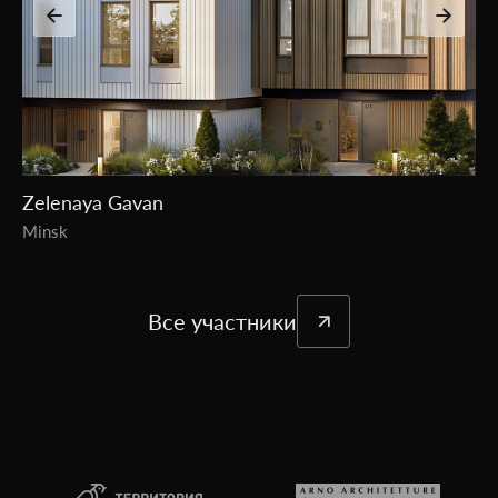
Simonovsky Val residential estate
Moscow
Все участники