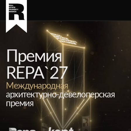
Премия
REPA`27
Международная
архитектурно-девелоперская
премия