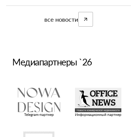
все новости
Медиапартнеры `26
ый
Telegram-партнер
Информационный партнер