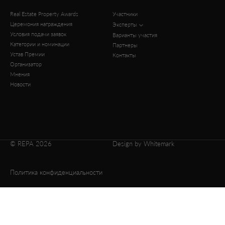
Real Estate Property Awards
Участники
Церемония награждения
Эксперты
Условия подачи заявок
Варианты участия
Категории и номинации
Партнеры
Устав Премии
Контакты
Организатор
Мнения
Новости
© REPA 2026
Design by Whitemark
Политика конфиденциальности