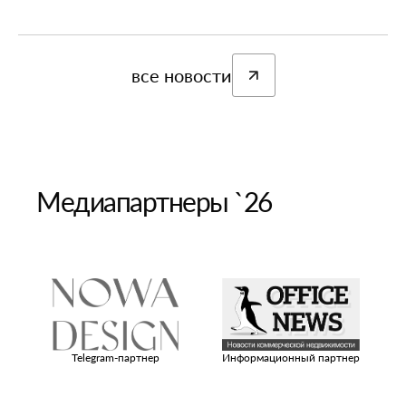
все новости
Медиапартнеры `26
ый
Telegram-партнер
Информационный партнер