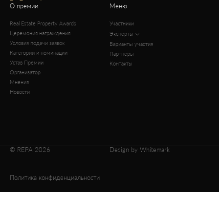
О премии
Меню
Real Estate Property Awards
Участники
Церемония награждения
Эксперты
Условия подачи заявок
Варианты участия
Категории и номинации
Партнеры
Устав Премии
Контакты
Организатор
Мнения
Новости
© REPA 2026
Design by Whitemark
Политика конфиденциальности