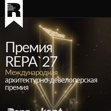
Премия
REPA`27
Международная
архитектурно-девелоперская
премия