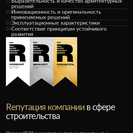
Выразительность и качество архитектурных
01
решений
Инновационность и оригинальность
02
применяемых решений
Эксплуатационные характеристики
03
Соответствие принципам устойчивого
04
развития
Rепутация компании
в сфере
строительства
Премия REPA оценивает не только проекты, но и