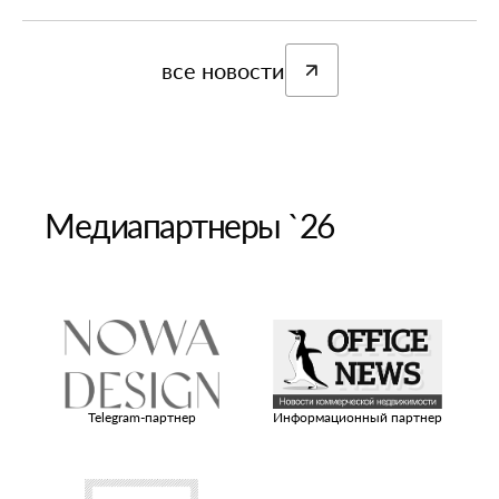
все новости
Медиапартнеры `26
ый
Telegram-партнер
Информационный партнер