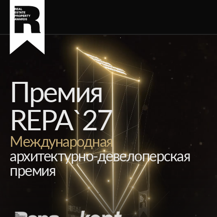
Премия
REPA`27
Международная
архитектурно-девелоперская
премия