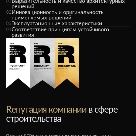
Выразительность и качество архитектурных
01
решений
Инновационность и оригинальность
02
применяемых решений
Эксплуатационные характеристики
03
Соответствие принципам устойчивого
04
развития
Rепутация компании
в сфере
строительства
Премия REPA оценивает не только проекты, но и