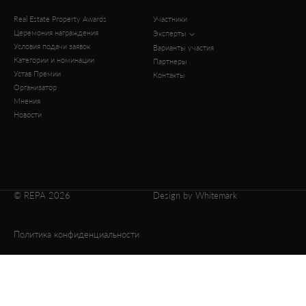
Real Estate Property Awards
Участники
Церемония награждения
Эксперты
Условия подачи заявок
Варианты участия
Категории и номинации
Партнеры
Устав Премии
Контакты
Организатор
Мнения
Новости
© REPA 2026
Design by Whitemark
Политика конфиденциальности